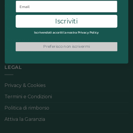
Email
Contatti
Il mio account
Iscriviti
Ricerca Ordine
Iscrivendoti accetti la nostra Privacy Policy
Rimborsi e Cambi
Preferisco non iscrivermi
Guida Misure Anelli
LEGAL
Privacy & Cookies
Termini e Condizioni
Politica di rimborso
Attiva la Garanzia