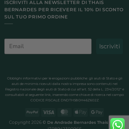
ISCRIVITI ALLA NEWSLETTER DI THAIS
BERNARDES PER RICEVERE IL 10% DI SCONTO
SUL TUO PRIMO ORDINE
Email
Iscriviti
Obblighi informativi per le erogazioni pubbliche: gli aiuti di Stato e gli
aiuti de minimis ricevuti dalla nostra impresa sono contenuti nel
Registro nazionale degli aiuti di Stato di cui all'art. 52 della L. 234/2012" e
consultabili al
seguente link
, inserendo come chiave di ricerca nel campo
CODICE FISCALE DNDTHS80H46Z602Z
PayPal
Visa
MasterCard
Apple
Google
Pay
Pay
Copyright 2026 ©
De Andrade Bernardes Thais
P.IVA
IT08942300966