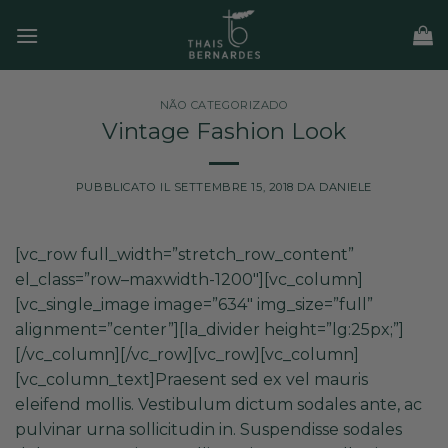
Salta
ai
contenuti
NÃO CATEGORIZADO
Vintage Fashion Look
PUBBLICATO IL
SETTEMBRE 15, 2018
DA
DANIELE
[vc_row full_width=”stretch_row_content”
el_class=”row–maxwidth-1200″][vc_column]
[vc_single_image image=”634″ img_size=”full”
alignment=”center”][la_divider height=”lg:25px;”]
[/vc_column][/vc_row][vc_row][vc_column]
[vc_column_text]Praesent sed ex vel mauris
eleifend mollis. Vestibulum dictum sodales ante, ac
pulvinar urna sollicitudin in. Suspendisse sodales