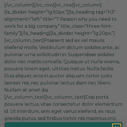
[/vc_column][/vc_row][vc_row][vc_column]
[la_divider height=”lg:50px;”][la_heading tag=”h3″
alignment=”left” title=”7 Reason why you need to
work for a big company” title_class=”three-font-
family”][/la_heading][la_divider height=”lg:20px;”]
[vc_column_text]Praesent sed ex vel mauris
eleifend mollis. Vestibulum dictum sodales ante, ac
pulvinar urna sollicitudin in. Suspendisse sodales
dolor nec mattis convallis. Quisque ut nulla viverra,
posuere lorem eget, ultrices metus. Nulla facilisi.
Duis aliquet, eros in auctor aliquam, tortor justo
laoreet nisi, nec pulvinar lectus diam nec libero.
Nullam sit amet dia
[/vc_column_text][vc_column_text]Cras porta
posuere lectus, vitae consectetur dolor elementum
id. Ut interdum, sem eget varius eleifend, ex risus
gravida purus, sed finibus tortor nisi maximus orci.
Etiam vel sollicitudin nisi. In ipsum tortor, vulputate