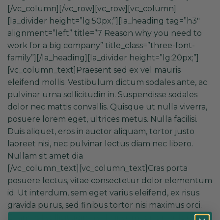
[/vc_column][/vc_row][vc_row][vc_column]
[la_divider height=”lg:50px;”][la_heading tag=”h3″
alignment=”left” title=”7 Reason why you need to
work for a big company” title_class=”three-font-
family”][/la_heading][la_divider height=”lg:20px;”]
[vc_column_text]Praesent sed ex vel mauris
eleifend mollis. Vestibulum dictum sodales ante, ac
pulvinar urna sollicitudin in. Suspendisse sodales
dolor nec mattis convallis. Quisque ut nulla viverra,
posuere lorem eget, ultrices metus. Nulla facilisi.
Duis aliquet, eros in auctor aliquam, tortor justo
laoreet nisi, nec pulvinar lectus diam nec libero.
Nullam sit amet dia
[/vc_column_text][vc_column_text]Cras porta
posuere lectus, vitae consectetur dolor elementum
id. Ut interdum, sem eget varius eleifend, ex risus
gravida purus, sed finibus tortor nisi maximus orci.
Etiam vel sollicitudin nisi. In ipsum tortor, vulputate