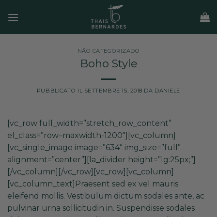
Salta
ai
contenuti
NÃO CATEGORIZADO
Boho Style
PUBBLICATO IL
SETTEMBRE 15, 2018
DA
DANIELE
[vc_row full_width=”stretch_row_content”
el_class=”row–maxwidth-1200″][vc_column]
[vc_single_image image=”634″ img_size=”full”
alignment=”center”][la_divider height=”lg:25px;”]
[/vc_column][/vc_row][vc_row][vc_column]
[vc_column_text]Praesent sed ex vel mauris
eleifend mollis. Vestibulum dictum sodales ante, ac
pulvinar urna sollicitudin in. Suspendisse sodales