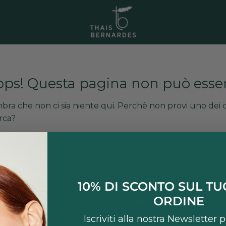
ps! Questa pagina non può esser
bra che non ci sia niente qui. Perchè non provi uno dei c
rca?
10% DI SCONTO SUL T
ORDINE
K UTILI
LEGAL
Iscriviti alla nostra Newsletter 