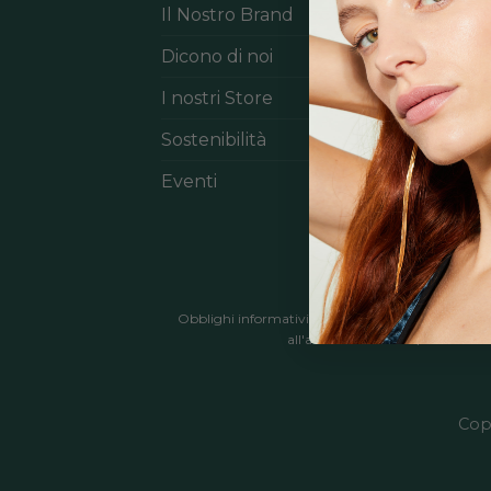
Il Nostro Brand
Con
Dicono di noi
Il 
I nostri Store
Ric
Sostenibilità
Rim
Eventi
Gui
Obblighi informativi per le erogazioni pubbliche: gl
all'art. 52 della L. 234/2012" e co
Cop