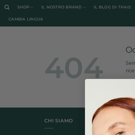
Salta
SHOP
IL NOSTRO BRAND
IL BLOG DI THAIS
ai
contenuti
CAMBIA LINGUA
Oo
404
Sem
rice
CHI SIAMO
LIN