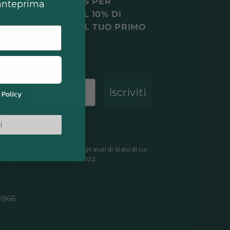
BERNARDES PER
 anteprima
RICEVERE IL 10% DI
SCONTO SUL TUO PRIMO
ORDINE
Email
Iscriviti
 Policy
i
ti nel Registro nazionale degli aiuti di Stato di cui
DICE FISCALE DNDTHS80H46Z602Z
0966