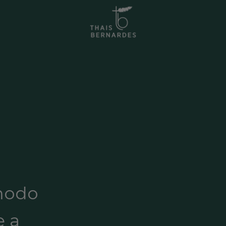
 modo
e a