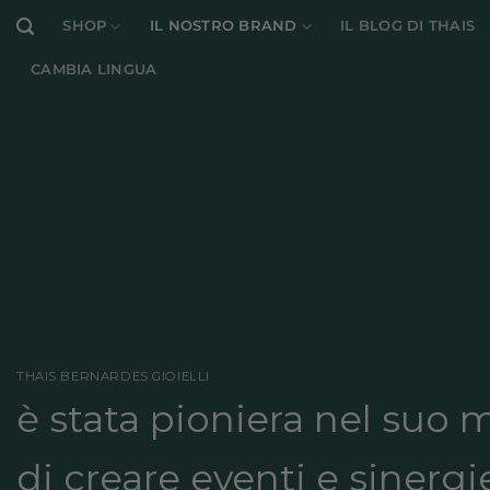
Salta
SHOP
IL NOSTRO BRAND
IL BLOG DI THAIS
ai
contenuti
CAMBIA LINGUA
THAIS BERNARDES GIOIELLI
è stata pioniera nel suo
di creare eventi e sinergi