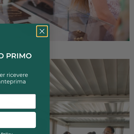
UO PRIMO
per ricevere
 anteprima