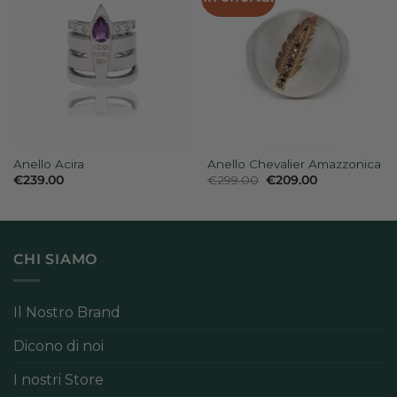
Anello Acira
Anello Chevalier Amazzonica
Il
Il
€
239.00
€
299.00
€
209.00
prezzo
prezzo
originale
attuale
era:
è:
€299.00.
€209.00.
CHI SIAMO
Il Nostro Brand
Dicono di noi
I nostri Store