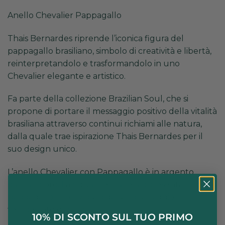
Anello Chevalier Pappagallo
Thais Bernardes riprende l’iconica figura del
pappagallo brasiliano, simbolo di creatività e libertà,
reinterpretandolo e trasformandolo in uno
Chevalier elegante e artistico.
Fa parte della collezione Brazilian Soul, che si
propone di portare il messaggio positivo della vitalità
brasiliana attraverso continui richiami alle natura,
dalla quale trae ispirazione Thais Bernardes per il
suo design unico.
L’anello Chevalier con Pappagallo è in argento
placcato oro. La figura centrale rappresenta l’iconico
pappagallo impreziosito da un piumaggio
tempestato di zirconi.
10% DI SCONTO SUL TUO PRIMO