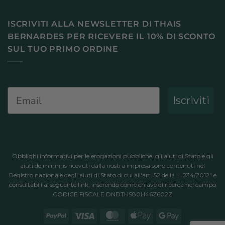
ISCRIVITI ALLA NEWSLETTER DI THAIS
BERNARDES PER RICEVERE IL 10% DI SCONTO
SUL TUO PRIMO ORDINE
Email
Iscriviti
Obblighi informativi per le erogazioni pubbliche: gli aiuti di Stato e gli
aiuti de minimis ricevuti dalla nostra impresa sono contenuti nel
Registro nazionale degli aiuti di Stato di cui all'art. 52 della L. 234/2012" e
consultabili al
seguente link
, inserendo come chiave di ricerca nel campo
CODICE FISCALE DNDTHS80H46Z602Z
PayPal
Visa
MasterCard
Apple
Google