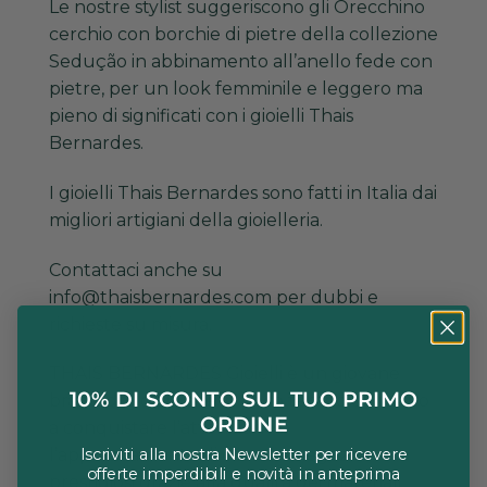
Le nostre stylist suggeriscono gli Orecchino
cerchio con borchie di pietre della collezione
Sedução in abbinamento all’anello fede con
pietre, per un look femminile e leggero ma
pieno di significati con i gioielli Thais
Bernardes.
I gioielli Thais Bernardes sono fatti in Italia dai
migliori artigiani della gioielleria.
Contattaci anche su
info@thaisbernardes.com per dubbi e
richieste su misura.
THAIS BERNARDES Gioielli è un giovane
10% DI SCONTO SUL TUO PRIMO
brand di gioielli che in poco tempo è riuscito
ORDINE
a conquistare l’attenzione e
l’apprezzamento di clienti e negozi
Iscriviti alla nostra Newsletter per ricevere
offerte imperdibili e novità in anteprima
prestigiosi grazie alla qualità dei materiali