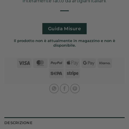
interamente fatto da artigiani italiani.
Guida Misure
Il prodotto non è attualmente in magazzino e non è
disponibile.
Visa
MasterCard
PayPal
Apple
Google
Klarna
Pay
Pay
Sepa
Stripe
DESCRIZIONE