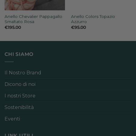
Anello Chevalier Pappagallo
Anello Colors Topazio
Smaltato Rosa
Azzurro
€
195.00
€
95.00
CHI SIAMO
Il Nostro Brand
Dicono di noi
I nostri Store
Sostenibilità
Eventi
LINK UTILI