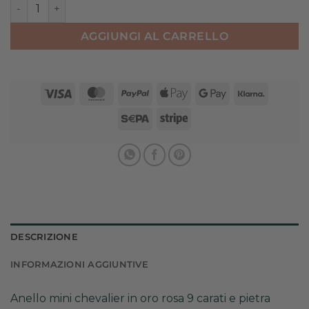
ANELLO MINI CHEVALIER IN ORO ROSA quantità
AGGIUNGI AL CARRELLO
Visa
MasterCard
PayPal
Apple
Google
Klarna
Pay
Pay
Sepa
Stripe
DESCRIZIONE
INFORMAZIONI AGGIUNTIVE
Anello mini chevalier in oro rosa 9 carati e pietra