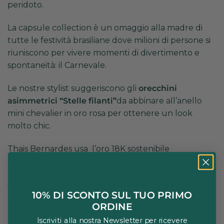
peridoto.
La capsule collection​ è un omaggio alla madre di
tutte le festività brasiliane dove milioni di persone si
riuniscono per vivere momenti di divertimento e
spontaneità: il Carnevale.
Le nostre stylist suggeriscono gli
orecchini
asimmetrici “Stelle filanti”
da abbinare all’anello
mini chevalier in oro rosa per ottenere un look
molto chic.
Thais Bernardes usa l’oro 18K sostenibile
FAIRMINED negli anelli
chevalier in oro 18K
.
Acquistare un gioiellio
FAIRMINED
, significa anche
10% DI SCONTO SUL TUO PRIMO
supportare i progetti delle comunità di artigiani.
ORDINE
Tutte le creazioni sono 100% “designed e made in
Iscriviti alla nostra Newsletter per ricevere