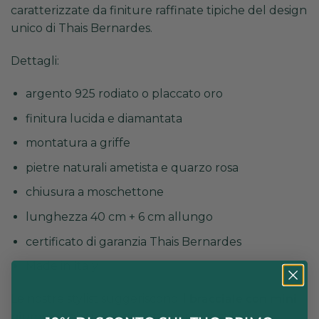
caratterizzate da finiture raffinate tipiche del design
unico di Thais Bernardes.
Dettagli:
argento 925 rodiato o placcato oro
finitura lucida e diamantata
montatura a griffe
pietre naturali ametista e quarzo rosa
chiusura a moschettone
lunghezza 40 cm + 6 cm allungo
certificato di garanzia Thais Bernardes
Made in Italy
Le nostre stylist suggeriscono il
bracciale con mini
piume
da abbinare per ottenere un stile ”