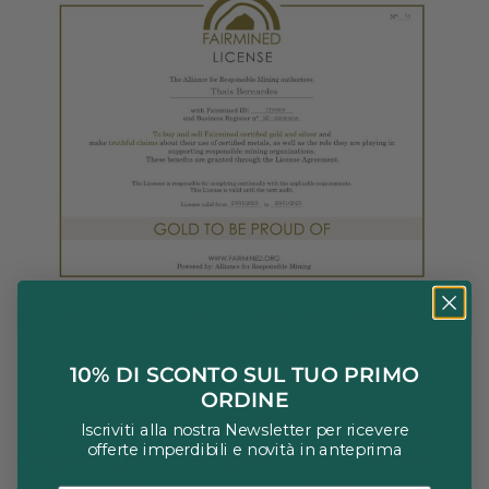
Certificato Fairmined Thais Bernardes Gioiell
10% DI SCONTO SUL TUO PRIMO
ORDINE
Iscriviti alla nostra Newsletter per ricevere
Fin dalla creazione del suo brand, infatti, l’impegno
offerte imperdibili e novità in anteprima
di Thais si è spinto ben oltre la ricerca formale ed
estetica del design, per comprendere la ricerca di