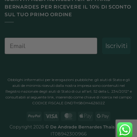
BERNARDES PER RICEVERE IL 10% DI SCONTO
SUL TUO PRIMO ORDINE
Email
Iscriviti
Obblighi informativi per le erogazioni pubbliche: gli aiuti di Stato e gli
aiuti de minimis ricevuti dalla nostra impresa sono contenuti nel
Registro nazionale degli aiuti di Stato di cui all'art. 52 della L. 234/2012" e
consultabili al
seguente link
, inserendo come chiave di ricerca nel campo
CODICE FISCALE DNDTHS80H46Z602Z
PayPal
Visa
MasterCard
Apple
Google
Pay
Pay
Copyright 2026 ©
De Andrade Bernardes Thais
P.IVA
IT08942300966