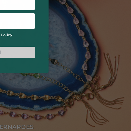
 Policy
i
 BERNARDES