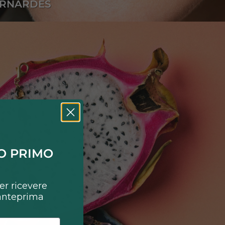
ERNARDES
UO PRIMO
per ricevere
 anteprima