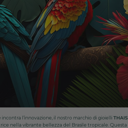
 incontra l’innovazione, il nostro marchio di gioielli
THAIS
atrice nella vibrante bellezza del Brasile tropicale. Questa