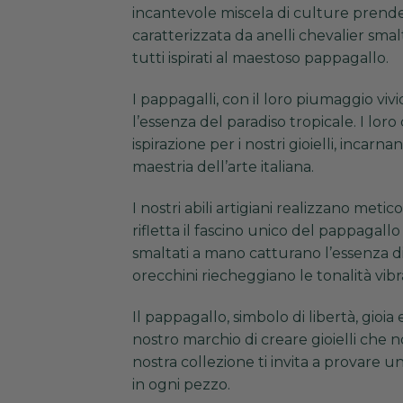
incantevole miscela di culture prende v
caratterizzata da anelli chevalier smal
tutti ispirati al maestoso pappagallo.
I pappagalli, con il loro piumaggio vi
l’essenza del paradiso tropicale. I lor
ispirazione per i nostri gioielli, incarn
maestria dell’arte italiana.
I nostri abili artigiani realizzano me
rifletta il fascino unico del pappagallo
smaltati a mano catturano l’essenza di
orecchini riecheggiano le tonalità vibran
Il pappagallo, simbolo di libertà, gioia
nostro marchio di creare gioielli che
nostra collezione ti invita a provare u
in ogni pezzo.