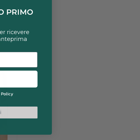
UO PRIMO
per ricevere
 anteprima
 Policy
i