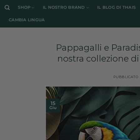
Salta
SHOP
IL NOSTRO BRAND
IL BLOG DI THAIS
ai
contenuti
CAMBIA LINGUA
Pappagalli e Paradiso
nostra collezione di 
PUBBLICATO 
15
Giu