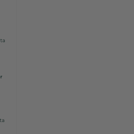
tta
er
ta