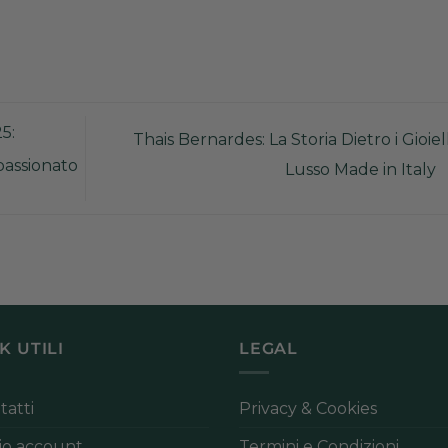
5:
Thais Bernardes: La Storia Dietro i Gioiell
passionato
Lusso Made in Italy
K UTILI
LEGAL
tatti
Privacy & Cookies
mio account
Termini e Condizioni