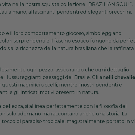
ita nella nostra squisita collezione “
BRAZILIAN SOUL
“,
tati a mano, affascinanti pendenti ed eleganti orecchini,
vido e il loro comportamento giocoso, simboleggiano
o colori sorprendenti e il fascino esotico fungono da perfe
ando sia la ricchezza della natura brasiliana che la raffinata
ticolosamente ogni pezzo, assicurando che ogni dettaglio
 e i lussureggianti paesaggi del Brasile. Gli
anelli chevali
 questi magnifici uccelli, mentre i nostri pendenti e
ti e gli intricati motivi presenti in natura.
 e bellezza, si allinea perfettamente con la filosofia del
 non solo adornano ma raccontano anche una storia. La
n tocco di paradiso tropicale, magistralmente portato in vi