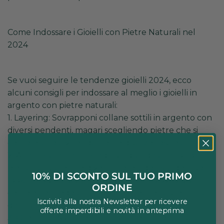
Come Indossare i Gioielli con Pietre Naturali nel
2024
Se vuoi seguire le tendenze gioielli 2024, ecco
alcuni consigli per indossare al meglio i gioielli in
argento con pietre naturali:
1. Layering: Sovrapponi collane sottili in argento con
diversi pendenti, magari scegliendo pietre che si
completano a vicenda, come quarzo rosa e ametista.
2. Anelli Statement: Scegli un grande anello con
pietra naturale che diventi il protagonista del tuo
10% DI SCONTO SUL TUO PRIMO
look. I modelli più richiesti quest’anno sono quelli
ORDINE
con pietre irregolari, che sottolineano l’autenticità
Iscriviti alla nostra Newsletter per ricevere
del materiale.
offerte imperdibili e novità in anteprima
3. Orecchini Asimmetrici: L’asimmetria continua a