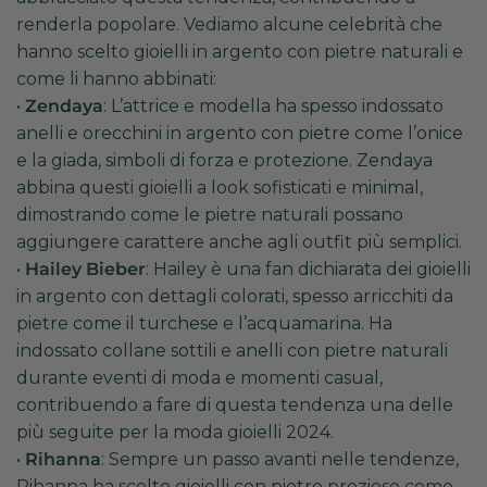
renderla popolare. Vediamo alcune celebrità che
hanno scelto gioielli in argento con pietre naturali e
come li hanno abbinati:
•
Zendaya
: L’attrice e modella ha spesso indossato
anelli e orecchini in argento con pietre come l’onice
e la giada, simboli di forza e protezione. Zendaya
abbina questi gioielli a look sofisticati e minimal,
dimostrando come le pietre naturali possano
aggiungere carattere anche agli outfit più semplici.
•
Hailey Bieber
: Hailey è una fan dichiarata dei gioielli
in argento con dettagli colorati, spesso arricchiti da
pietre come il turchese e l’acquamarina. Ha
indossato collane sottili e anelli con pietre naturali
durante eventi di moda e momenti casual,
contribuendo a fare di questa tendenza una delle
più seguite per la moda gioielli 2024.
•
Rihanna
: Sempre un passo avanti nelle tendenze,
Rihanna ha scelto gioielli con pietre preziose come