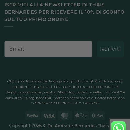
ISCRIVITI ALLA NEWSLETTER DI THAIS
BERNARDES PER RICEVERE IL 10% DI SCONTO
SUL TUO PRIMO ORDINE
Email
Iscriviti
Obblighi informativi per le erogazioni pubbliche: gli aiuti di Stato e gli
aiuti de minimis ricevuti dalla nostra impresa sono contenuti nel
Registro nazionale degli aiuti di Stato di cui all'art. 52 della L. 234/2012" e
consultabili al
seguente link
, inserendo come chiave di ricerca nel campo
CODICE FISCALE DNDTHS80H46Z602Z
PayPal
Visa
MasterCard
Apple
Google
Pay
Pay
Copyright 2026 ©
De Andrade Bernardes Thais
P.IVA