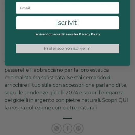
essere un trend forte. Prova orecchini in argento
Email
con pietre naturali di diverse forme e dimensioni per
un look contemporaneo.
Iscriviti
Iscrivendoti accetti la nostra Privacy Policy
I gioielli in argento con pietre naturali non sono solo
belli, ma raccontano una storia e riflettono l’essenza
Preferisco non iscrivermi
della natura. Le celebrità li amano per la loro
versatilità e il loro significato simbolico, mentre le
passerelle li abbracciano per la loro estetica
minimalista ma sofisticata. Se stai cercando di
arricchire il tuo stile con accessori che parlano di te,
segui le tendenze gioielli 2024 e scopri l’eleganza
dei gioielli in argento con pietre naturali. Scopri
QUI
la nostra collezione con pietre naturali