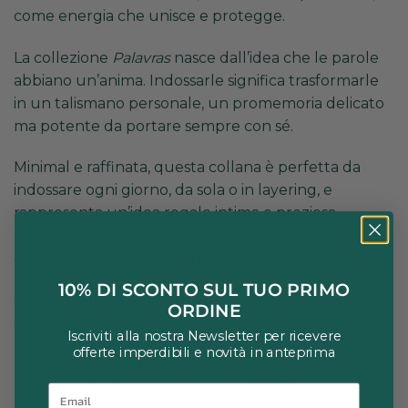
come energia che unisce e protegge.
La collezione
Palavras
nasce dall’idea che le parole
abbiano un’anima. Indossarle significa trasformarle
in un talismano personale, un promemoria delicato
ma potente da portare sempre con sé.
Minimal e raffinata, questa collana è perfetta da
indossare ogni giorno, da sola o in layering, e
rappresenta un’idea regalo intima e preziosa,
pensata per chi crede nella bellezza dei piccoli gesti
e nei messaggi che restano nel tempo.
10% DI SCONTO SUL TUO PRIMO
✨ Un gioiello che parla d’amore, con eleganza e
ORDINE
autenticità.
Iscriviti alla nostra Newsletter per ricevere
offerte imperdibili e novità in anteprima
Le nostre STYLIST suggeriscono di abbinare
l’anello
IO TU
alla “collana medaglietta AMOR” per
Email