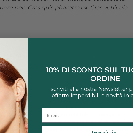
uere nec. Cras quis pharetra ex. Cras vehicula
lg:10px;”][vc_column_text]Praesent sed ex vel mauris
ales ante, ac pulvinar urna sollicitudin in. Suspendisse
isque ut nulla viverra, posuere lorem eget, ultrices metu
10% DI SCONTO SUL T
tor aliquam, tortor justo laoreet nisi, nec pulvinar lectus
ORDINE
s porta posuere lectus, vitae consectetur dolor
Iscriviti alla nostra Newsletter 
rius eleifend, ex risus gravida purus, sed finibus torto
offerte imperdibili e novità in
n nisi. In ipsum tortor, vulputate nec est in, pharetra
 lacinia ultrices. Etiam semper cursus mi, id tempor
Email
 risus. Morbi aliquam hendrerit felis, eu cursus orci.
 adipiscing elit. Fusce et ante a felis egestas varius qui
tis blandit vehicula, neque leo eleifend ante, id porta e