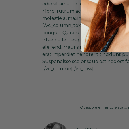
odio sit amet dolor. Duis finibus magn
Morbi rutrum accumsan sem, ut rhoncu
molestie a, maximus id tortor. Aenean 
[/vc_column_text][vc_column_text]Nu
congue. Quisque enim felis, molestie 
vitae pellentesque sem viverra sed. 
eleifend. Mauris maximus eros pretium
erat imperdiet hendrerit tincidunt pu
Suspendisse scelerisque est nec est 
[/vc_column][/vc_row]
Questo elemento è stato i