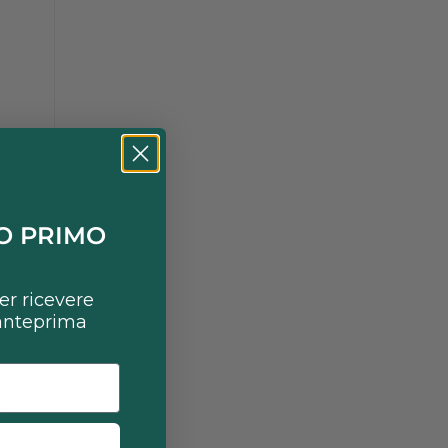
s.
UO PRIMO
per ricevere
r
 anteprima
s
nim