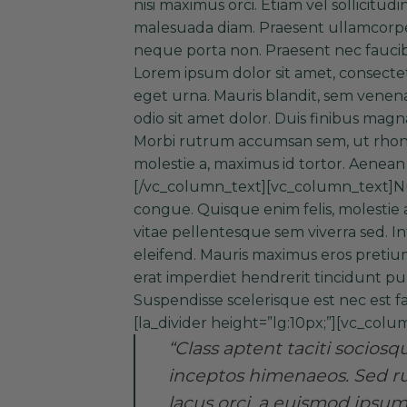
nisi maximus orci. Etiam vel sollicitudi
malesuada diam. Praesent ullamcorper
neque porta non. Praesent nec faucibus
Lorem ipsum dolor sit amet, consectetur
eget urna. Mauris blandit, sem venena
odio sit amet dolor. Duis finibus magn
Morbi rutrum accumsan sem, ut rhoncu
molestie a, maximus id tortor. Aenean 
[/vc_column_text][vc_column_text]Nu
congue. Quisque enim felis, molestie 
vitae pellentesque sem viverra sed. 
eleifend. Mauris maximus eros pretium
erat imperdiet hendrerit tincidunt pu
Suspendisse scelerisque est nec est 
[la_divider height=”lg:10px;”][vc_colum
“Class aptent taciti sociosq
inceptos himenaeos. Sed ru
lacus orci, a euismod ipsum