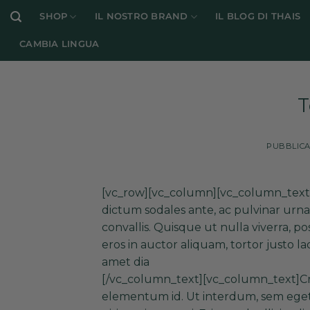
Salta
SHOP
IL NOSTRO BRAND
IL BLOG DI THAIS
ai
contenuti
CAMBIA LINGUA
T
PUBBLICA
[vc_row][vc_column][vc_column_text]P
dictum sodales ante, ac pulvinar urna 
convallis. Quisque ut nulla viverra, pos
eros in auctor aliquam, tortor justo la
amet dia
[/vc_column_text][vc_column_text]Cra
elementum id. Ut interdum, sem eget va