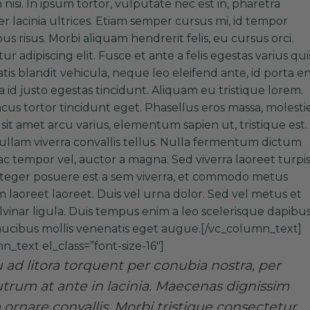
n nisi. In ipsum tortor, vulputate nec est in, pharetra
 lacinia ultrices. Etiam semper cursus mi, id tempor
 risus. Morbi aliquam hendrerit felis, eu cursus orci.
 adipiscing elit. Fusce et ante a felis egestas varius qui
tis blandit vehicula, neque leo eleifend ante, id porta e
a id justo egestas tincidunt. Aliquam eu tristique lorem.
s tortor tincidunt eget. Phasellus eros massa, molestie
sit amet arcu varius, elementum sapien ut, tristique est.
llam viverra convallis tellus. Nulla fermentum dictum
ac tempor vel, auctor a magna. Sed viverra laoreet turpis
Integer posuere est a sem viverra, et commodo metus
 laoreet laoreet. Duis vel urna dolor. Sed vel metus et
lvinar ligula. Duis tempus enim a leo scelerisque dapibus
faucibus mollis venenatis eget augue.[/vc_column_text]
n_text el_class=”font-size-16″]
u ad litora torquent per conubia nostra, per
trum at ante in lacinia. Maecenas dignissim
 ornare convallis. Morbi tristique consectetur