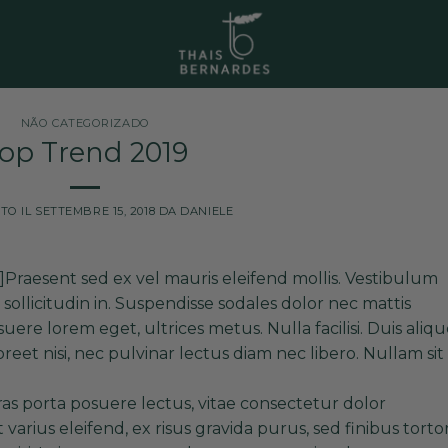
NÃO CATEGORIZADO
op Trend 2019
TO IL
SETTEMBRE 15, 2018
DA
DANIELE
raesent sed ex vel mauris eleifend mollis. Vestibulum
sollicitudin in. Suspendisse sodales dolor nec mattis
uere lorem eget, ultrices metus. Nulla facilisi. Duis aliqu
oreet nisi, nec pulvinar lectus diam nec libero. Nullam sit
s porta posuere lectus, vitae consectetur dolor
rius eleifend, ex risus gravida purus, sed finibus torto