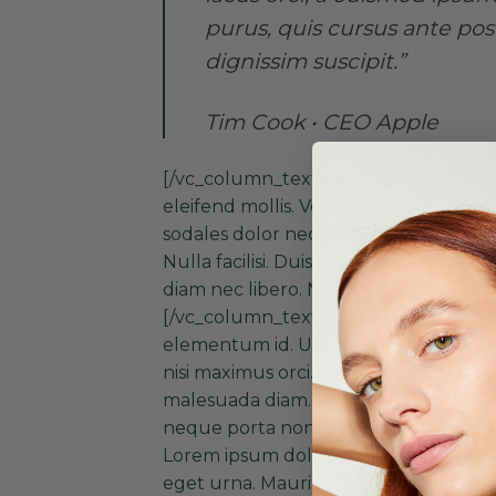
purus, quis cursus ante pos
dignissim suscipit.”
Tim Cook • CEO Apple
[/vc_column_text][la_divider height=”
eleifend mollis. Vestibulum dictum sod
sodales dolor nec mattis convallis. Qu
Nulla facilisi. Duis aliquet, eros in auc
diam nec libero. Nullam sit amet dia
[/vc_column_text][vc_column_text]Cra
elementum id. Ut interdum, sem eget va
nisi maximus orci. Etiam vel sollicitudi
malesuada diam. Praesent ullamcorper
neque porta non. Praesent nec faucibus
Lorem ipsum dolor sit amet, consectetur
eget urna. Mauris blandit, sem venena