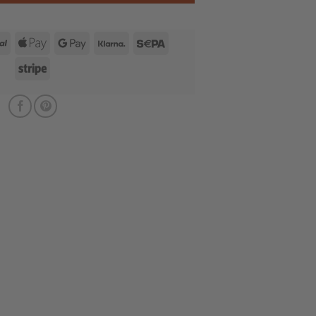
rCard
PayPal
Apple
Google
Klarna
Sepa
Pay
Pay
Stripe