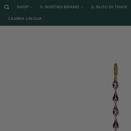
Salta
SHOP
IL NOSTRO BRAND
IL BLOG DI THAIS
ai
contenuti
CAMBIA LINGUA