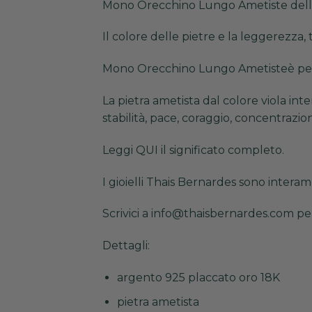
Mono Orecchino Lungo Ametiste della c
Il colore delle pietre e la leggerezza,
Mono Orecchino Lungo Ametisteè perf
La pietra ametista dal colore viola int
stabilità, pace, coraggio, concentrazio
Leggi
QUI
il significato completo.
I gioielli Thais Bernardes sono interame
Scrivici a info@thaisbernardes.com per
Dettagli:
argento 925 placcato oro 18K
pietra ametista