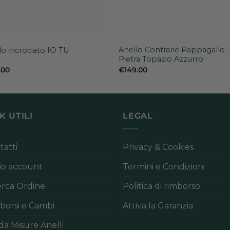
+
Anello Contrarie Pappagallo
lo incrociato IO TU
Pietra Topazio Azzurro
.00
€
149.00
K UTILI
LEGAL
tatti
Privacy & Cookies
mio account
Termini e Condizioni
erca Ordine
Politica di rimborso
borsi e Cambi
Attiva la Garanzia
da Misure Anelli