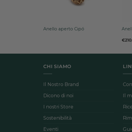
+
+
Anello aperto Cipó
Anel
€
210
CHI SIAMO
LIN
Il Nostro Brand
Con
Dicono di noi
Il 
I nostri Store
Ric
Sostenibilità
Rim
Eventi
Gui