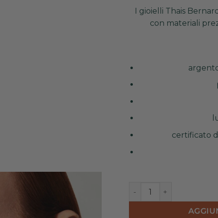
I gioielli Thais Bernar
con materiali prez
argento
l
certificato 
Mono Orecchino Lungo A
AGGIU