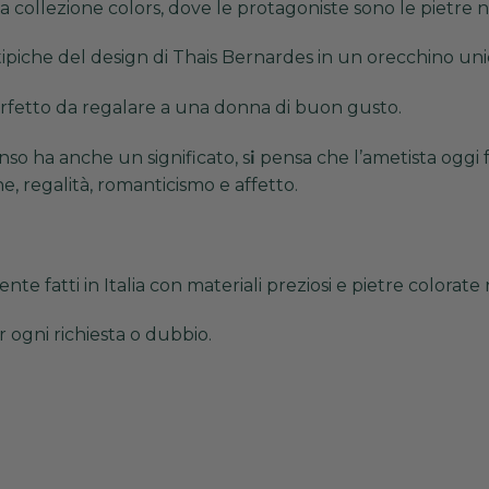
ollezione colors, dove le protagoniste sono le pietre na
 tipiche del design di Thais Bernardes in un orecchino unico
etto da regalare a una donna di buon gusto.
enso ha anche un significato, s
i
pensa che l’ametista oggi fo
ne, regalità, romanticismo e affetto.
nte fatti in Italia con materiali preziosi e pietre colorate 
 ogni richiesta o dubbio.