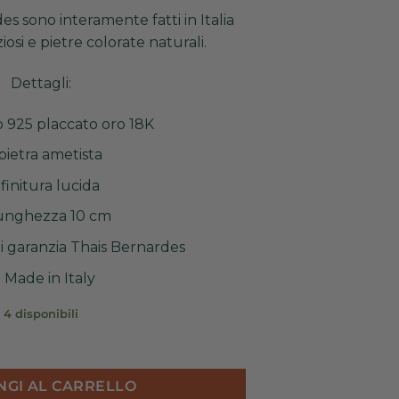
des sono interamente fatti in Italia
iosi e pietre colorate naturali.
Dettagli:
 925 placcato oro 18K
pietra ametista
finitura lucida
unghezza 10 cm
di garanzia Thais Bernardes
Made in Italy
4 disponibili
metiste quantità
NGI AL CARRELLO