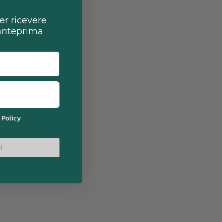
per ricevere
 anteprima
 Policy
i